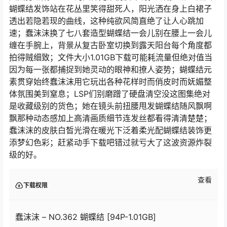
蝴蝶结发饰站在花丛里笑得甜死人，阳光洒在身上白裙子
透出若隐若现的曲线，这种纯欲风简直绝了让人心跳加
速；蠢沫沫换了七八套造型蝴蝶结一会儿别在腰上一会儿
缠在手腕上，背景从复古卧室切换到露天阳台每个角度都
拍得贼细致；文件大小1.01GB下载可能耗流量但绝对值当
因为每一张都捕捉到她灵动的眼神和撩人姿势；蝴蝶结元
素贯穿始终蠢沫沫用它玩出各种花样时而俏皮时而妩媚整
体氛围美到窒息；LSP们别磨蹭了硬盘清空没这图集绝对
是收藏级别的货色；她在镜头前扭腰甩发蝴蝶结随风飘啊
飘那种动态感加上高清画质细节连发丝都看得清清楚楚；
蠢沫沫的皮肤白皙光滑在暖光下泛着柔光配蝴蝶结装饰更
添梦幻色彩；赶紧动手下载吧错过就亏大了这波资源炸裂
级的好。
查看
下载权限
蠢沫沫 – NO.362 蝴蝶结 [94P-1.01GB]