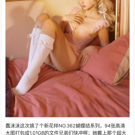
蠢沫沫这次搞了个新花样NO.362蝴蝶结系列，94张高清
大图打包成1.01GB的文件兄弟们快冲啊；她戴上那个超大