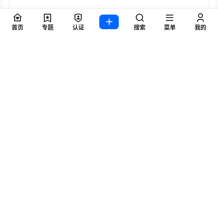
首页
专题
认证
搜索
菜单
我的
提交
暂无讨论，说说你的看法吧
标签
Byoru
LRXX
Natsuko夏夏子
rioko凉凉子
Umeko J
vmb
yiko湿润兔
yuuhui玉汇
ZinieQ
丽柜
写真模特
咬一口兔娘
唐安琪
喵糖印画
奈汐酱Nice
妲己_Toxic
安然anran
小仓千代w