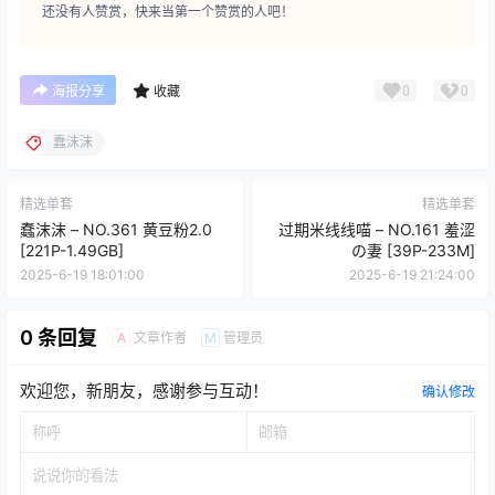
还没有人赞赏，快来当第一个赞赏的人吧！
0
0
海报分享
收藏
蠢沫沫
精选单套
精选单套
蠢沫沫 – NO.361 黄豆粉2.0
过期米线线喵 – NO.161 羞涩
[221P-1.49GB]
の妻 [39P-233M]
2025-6-19 18:01:00
2025-6-19 21:24:00
0 条回复
文章作者
管理员
A
M
欢迎您，新朋友，感谢参与互动！
确认修改