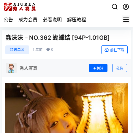
公告
成为会员
必看说明
解压教程
蠢沫沫 – NO.362 蝴蝶结 [94P-1.01GB]
0
精选单套
1 年前
前往下载
秀人写真
关注
私信