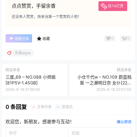
点点赞赏，手留余香
给TA打赏
还没有人赞赏，快来当第一个赞赏的人吧！
0
0
海报分享
收藏
水淼aqua
精选单套
精选单套
三度_69 – NO.088 小师姐
小仓千代w – NO.109 蔚蓝档
[81P5V-1.45GB]
案 一之濑明日奈 女仆[22P-
66MB]
2025-6-19 21:56:00
2025-6-19 22:07:00
0 条回复
文章作者
管理员
A
M
欢迎您，新朋友，感谢参与互动！
确认修改