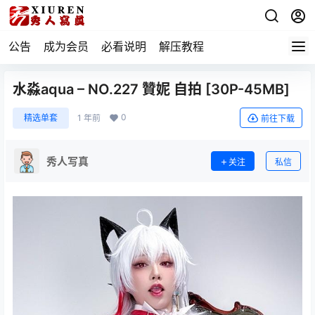
公告
成为会员
必看说明
解压教程
水淼aqua – NO.227 贊妮 自拍 [30P-45MB]
0
精选单套
1 年前
前往下载
秀人写真
关注
私信