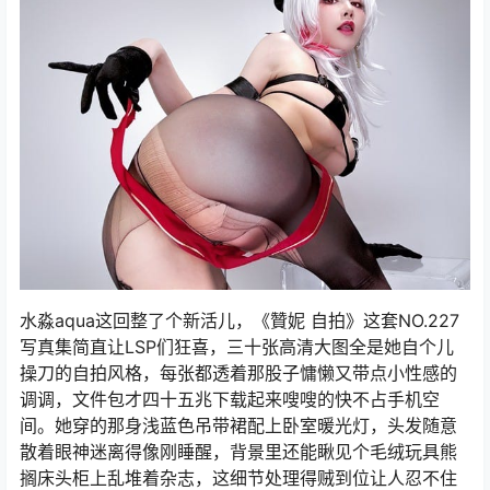
水淼aqua这回整了个新活儿，《贊妮 自拍》这套NO.227
写真集简直让LSP们狂喜，三十张高清大图全是她自个儿
操刀的自拍风格，每张都透着那股子慵懒又带点小性感的
调调，文件包才四十五兆下载起来嗖嗖的快不占手机空
间。她穿的那身浅蓝色吊带裙配上卧室暖光灯，头发随意
散着眼神迷离得像刚睡醒，背景里还能瞅见个毛绒玩具熊
搁床头柜上乱堆着杂志，这细节处理得贼到位让人忍不住