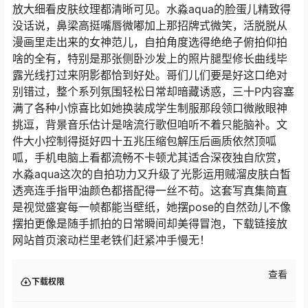
放大细看皮肤纹理都清晰可见。水淼aqua的脸蛋儿精致得
没话说，鼻梁高挺嘴唇微嘟加上那招牌式微笑，活脱脱从
漫画里走出来的女神范儿，自拍角度选得绝绝子俯拍仰拍
啥的全有，特别是那张侧卧沙发上的照片腿型修长曲线毕
露光线打过来阴影都恰到好处。哥们儿们要是好这口绝对
别错过，整个系列氛围轻松日常却暗藏诱惑，三十P内容塞
满了各种小惊喜比如她换装成学生制服那段领口微敞眼神
挑逗，背景音乐估计是啥流行歌但咱听不着只能脑补。文
件大小控制得挺好四十五兆压缩包解压后画质依然顶呱
呱，手机电脑上看都流畅不卡顿尤其适合深夜独自欣赏，
水淼aqua这次的自拍功力又升级了光影运用贼溜皮肤白皙
透亮连手指甲油颜色都搭配得一丝不苟。这套写真集简直
是视觉盛宴每一帧都能当壁纸，她摆pose的自然劲儿不像
摆拍更像是随手抓拍的日常瞬间却美得冒泡，下载链接放
网站首页滚动栏里老铁们赶紧冲手慢无！
查看
下载权限