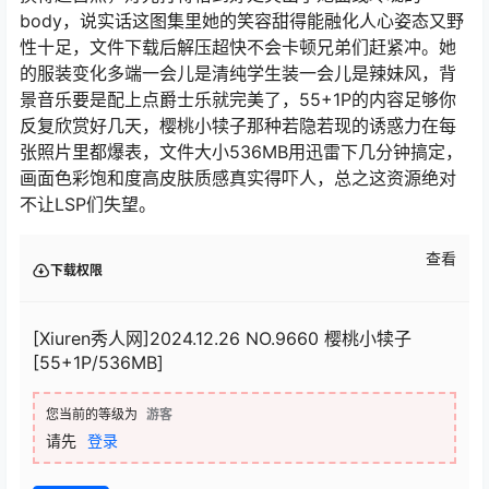
body，说实话这图集里她的笑容甜得能融化人心姿态又野
性十足，文件下载后解压超快不会卡顿兄弟们赶紧冲。她
的服装变化多端一会儿是清纯学生装一会儿是辣妹风，背
景音乐要是配上点爵士乐就完美了，55+1P的内容足够你
反复欣赏好几天，樱桃小犊子那种若隐若现的诱惑力在每
张照片里都爆表，文件大小536MB用迅雷下几分钟搞定，
画面色彩饱和度高皮肤质感真实得吓人，总之这资源绝对
不让LSP们失望。
查看
下载权限
[Xiuren秀人网]2024.12.26 NO.9660 樱桃小犊子
[55+1P/536MB]
您当前的等级为
游客
请先
登录