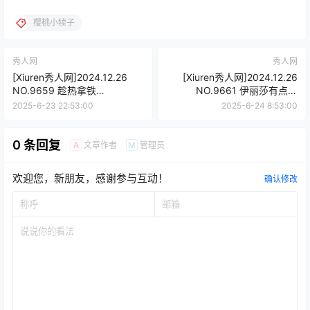
樱桃小犊子
秀人网
秀人网
[Xiuren秀人网]2024.12.26
[Xiuren秀人网]2024.12.26
NO.9659 趁热拿铁
NO.9661 伊丽莎有点白
latte[70+1P/861MB]
[101+1P/935MB]
2025-6-23 22:53:00
2025-6-24 8:53:00
0 条回复
文章作者
管理员
A
M
欢迎您，新朋友，感谢参与互动！
确认修改