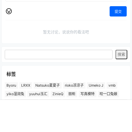
提交
暂无讨论，说说你的看法吧
标签
Byoru
LRXX
Natsuko夏夏子
rioko凉凉子
Umeko J
vmb
yiko湿润兔
yuuhui玉汇
ZinieQ
丽柜
写真模特
咬一口兔娘
唐安琪
喵糖印画
奈汐酱Nice
妲己_Toxic
安然anran
小仓千代w
尤蜜荟
徐莉芝Booty
微密圈
抖娘-利世
日奈娇
星之迟迟
首页
专题
认证
搜索
菜单
我的
杏子Yada
杨晨晨Yome
林星阑
桜井宁宁
梦心玥
水淼aqua
洛璃LoLiSAMA
爱尤物(尤果网)
王雨纯
王馨瑶yanni
白银81