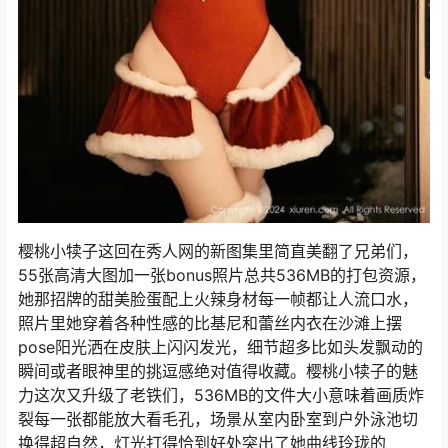
樱桃小犊子这回在秀人网的新图集里简直美翻了兄弟们，
55张高清大图加一张bonus照片总共536MB的打包资源，
她那招牌的甜美脸蛋配上火辣身材每一帧都让人流口水，
照片里她穿着各种性感的比基尼和蕾丝内衣在沙滩上摆
pose阳光洒在皮肤上闪闪发光，细节超多比如头发飘动的
瞬间或者眼神里的挑逗感绝对值得收藏。樱桃小犊子的魅
力这次又升级了老铁们，536MB的文件大小意味着画质炸
裂每一张都能放大看毛孔，场景从室内卧室到户外泳池切
换得超自然，灯光打得恰到好处突出了她曲线玲珑的