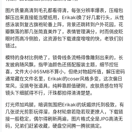
图片质量高清到毛孔都看得清，每张分辨率爆表，压缩包
解压出来直接能当壁纸用，Erikaki换了好几套行头，从性
感泳装到复古旗袍轮番上阵，背景还跳转到户外花园，花
瓣飘落的那几张简直美炸了，表情管理满分，时而俏皮眨
眼时而高冷侧脸，这资源包下载速度嗖嗖的快，老铁们别
错过。
模特的身材比例绝了，锁骨线条流畅得像雕刻出来的，长
发披肩随风飘，指甲油颜色还搭配服装主题，细节控狂
喜，文件大小955MB不算小，但绝对物超所值，解压密码
通常藏在文件名里，Erikaki的coser风格多变，这次偏日
常风，没搞夸张道具，纯粹靠颜值硬刚，皮肤质感在特写
镜头下细腻得不行，汗珠都拍得清清楚楚。
灯光师加鸡腿，暗调氛围把Erikaki的妩媚烘托到极致，有
几张逆光剪影玩得溜，身材轮廓若隐若现更撩人，下载链
接一般稳定，偶尔得刷新两遍，图片格式全是JPG高清无
码，兄弟们赶紧收藏，硬盘空间腾一腾就搞定。