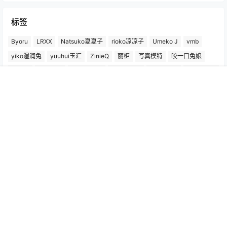
标签
Byoru
LRXX
Natsuko夏夏子
rioko凉凉子
Umeko J
vmb
yiko湿润兔
yuuhui玉汇
ZinieQ
丽柜
写真模特
咬一口兔娘
唐安琪
喵糖印画
奈汐酱Nice
妲己_Toxic
安然anran
小仓千代w
尤蜜荟
徐莉芝Booty
微密圈
抖娘-利世
日奈娇
星之迟迟
首页
专题
认证
搜索
菜单
我的
杏子Yada
杨晨晨Yome
林星阑
桜井宁宁
梦心玥
水淼aqua
洛璃LoLiSAMA
爱尤物(尤果网)
王雨纯
王馨瑶yanni
白银81
神楽坂真冬
秀人网
精选单套
芝芝Booty
蠢沫沫
语画界
陆萱萱
雅拉伊
雨波_HaneAme
鱼子酱Fish
Copyright © 2026
秀人写真_秀人网王雨纯、杨晨晨、周于希、朱可儿等，高清
模特图片作品集！
查询 45 次，耗时 0.5561 秒