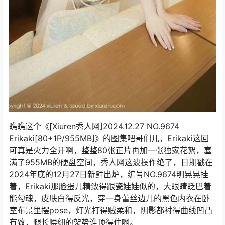
瞧瞧这个《[Xiuren秀人网]2024.12.27 NO.9674
Erikaki[80+1P/955MB]》的图集吧哥们儿，Erikaki这回
可真是火力全开啊，整整80张正片再加一张独家花絮，塞
满了955MB的硬盘空间，秀人网这波操作绝了，日期戳在
2024年底的12月27日新鲜出炉，编号NO.9674明晃晃挂
着，Erikaki那脸蛋儿精致得跟瓷娃娃似的，大眼睛眨巴着
能勾魂，皮肤白得反光，穿一身蕾丝边儿的黑色内衣在卧
室布景里摆pose，灯光打得贼柔和，阴影都衬得曲线凹凸
有致，腿长腰细的架势谁顶得住啊。