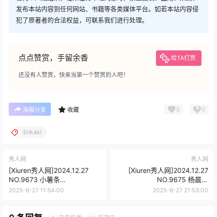
发布本站内容到任何网站、书籍等各类媒体平台。如若本站内容侵
犯了原著者的合法权益，可联系我们进行处理。
点点赞赏，手留余香
给TA打赏
还没有人赞赏，快来当第一个赞赏的人吧！
0
0
海报分享
收藏
Erikaki
秀人网
秀人网
[Xiuren秀人网]2024.12.27
[Xiuren秀人网]2024.12.27
NO.9673 小薯条
NO.9675 杨晨晨
nienie[92+1P/981MB]
Yome[108+1P/0.97GB]
2025-6-27 11:54:00
2025-6-27 21:53:00