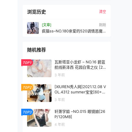
浏览历史
清空
[文章]
刚刚
疯猫ss–NO.180亲爱的520调情恶魔
[72P-465M]
随机推荐
瓦斯塔亚小龙虾 – NO.16 碧蓝
TOP1
航线新泽西 花园白雪之仪 [26
P-138MB]
3 年前
[XIUREN秀人网]2021.12.08 V
TOP2
OL.4312 summer宝宝[60+1P
／512MB]
3 年前
轩萧学姐 –NO.015 眼镜娘[26
TOP3
P/120MB]
4 年前