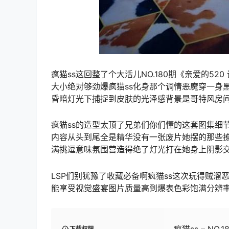
疯猫ss这回整了个大活儿NO.180期《亲爱的5
大小绝对够劲爆疯猫ss化身那个调情恶魔穿一身
昏暗灯光下捕捉到皮肤的光泽感背景是哥特风房
疯猫ss的造型太顶了兄弟们你们懂的这套图集细节
内容从头到尾全是精华没有一张废片她摆的那些
满挑逗意味氛围营造得绝了灯光打在她身上阴影
LSP们别犹豫了收藏必备啊疯猫ss这次玩得贼溜
能享受视觉盛宴图片质量高到爆表色彩饱满分辨
疯猫ss – NO.
下载权限