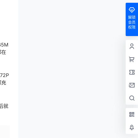
解锁
会员
权限
5M
都在
2P
都充
后就