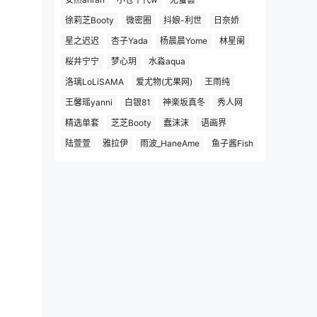
徐莉芝Booty
微密圈
抖娘-利世
日奈娇
星之迟迟
杏子Yada
杨晨晨Yome
林星阑
桜井宁宁
梦心玥
水淼aqua
洛璃LoLiSAMA
爱尤物(尤果网)
王雨纯
王馨瑶yanni
白银81
神楽坂真冬
秀人网
精选单套
芝芝Booty
蠢沫沫
语画界
陆萱萱
雅拉伊
雨波_HaneAme
鱼子酱Fish