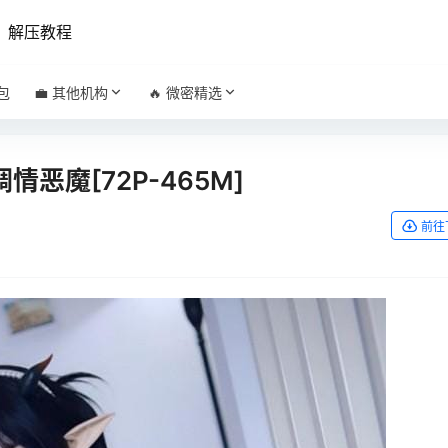
解压教程
包
💼 其他机构
🔥 微密精选
 调情恶魔[72P-465M]
前往