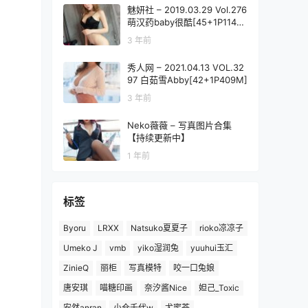
魅妍社 – 2019.03.29 Vol.276
萌汉药baby很酷[45+1P114
M]
3 年前
秀人网 – 2021.04.13 VOL.32
97 白茹雪Abby[42+1P409M]
3 年前
Neko薇薇 – 写真图片合集
【持续更新中】
1 年前
标签
Byoru
LRXX
Natsuko夏夏子
rioko凉凉子
Umeko J
vmb
yiko湿润兔
yuuhui玉汇
ZinieQ
丽柜
写真模特
咬一口兔娘
唐安琪
喵糖印画
奈汐酱Nice
妲己_Toxic
安然anran
小仓千代w
尤蜜荟