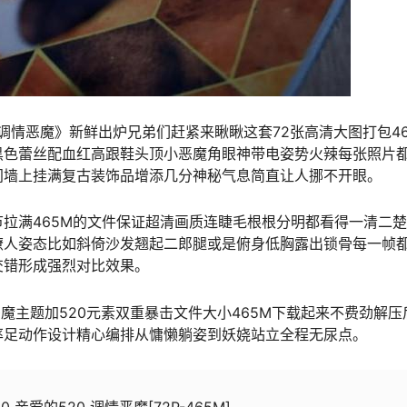
20 调情恶魔》新鲜出炉兄弟们赶紧来瞅瞅这套72张高清大图打包46
黑色蕾丝配血红高跟鞋头顶小恶魔角眼神带电姿势火辣每张照片
间墙上挂满复古装饰品增添几分神秘气息简直让人挪不开眼。
拉满465M的文件保证超清画质连睫毛根根分明都看得一清二楚7
撩人姿态比如斜倚沙发翘起二郎腿或是俯身低胸露出锁骨每一帧
交错形成强烈对比效果。
恶魔主题加520元素双重暴击文件大小465M下载起来不费劲解压
率足动作设计精心编排从慵懒躺姿到妖娆站立全程无尿点。
180 亲爱的520 调情恶魔[72P-465M]