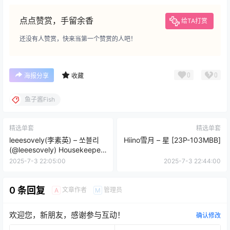
点点赞赏，手留余香
给TA打赏
还没有人赞赏，快来当第一个赞赏的人吧！
0
0
海报分享
收藏
鱼子酱Fish
精选单套
精选单套
leeesovely(李素英) – 쏘블리
Hiino雪月 – 星 [23P-103MBB]
(@leeesovely) Housekeeper
2-1 Photo Set Collection
2025-7-3 22:05:00
2025-7-3 22:44:00
[94P2V 1.94GB]
0 条回复
文章作者
管理员
A
M
欢迎您，新朋友，感谢参与互动！
确认修改