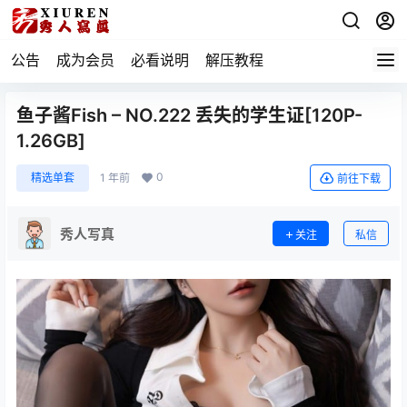
公告
成为会员
必看说明
解压教程
鱼子酱Fish – NO.222 丢失的学生证[120P-
1.26GB]
0
精选单套
1 年前
前往下载
秀人写真
关注
私信