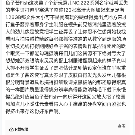
鱼子酱Fish这次整了个新玩意儿NO.222系列名字就叫丢失
的学生证打包里塞满了整整120张高清大图加起来足足有
1.26GB那文件大小可不是闹着玩的硬盘得腾出点地方来才
行鱼子酱穿着那身学生制服在镜头前晃悠清纯里透着股撩
人的劲儿像是故意把学生证弄丢了让你忍不住想帮她找找
看图片拍得贼拉精致每张都抓得准准的从教室到走廊的场
景切换光线打得刚刚好鱼子酱的表情动作拿捏得死死的眨
个眼笑一下都能勾魂摄魄哥们儿们这资源不下绝对亏大了
想想她那双眼睛水灵灵的配上制服裙摆飘起来的样子真叫
人挪不开眼学生证丢了是吧估计是剧情设定但谁在乎呢重
点是鱼子酱这套写真太养眼了皮肤白得发光头发丝儿都根
根分明背景道具也搞得挺细致课桌黑板啥的都还原得跟真
的一样图片质量没得挑分辨率高得能数清睫毛下载下来慢
慢品绝对值当鱼子酱Fish一向玩得开这回又放大招了校园
风加点儿小暧昧元素看得人心里痒痒的硬盘空间再紧张也
得挤出来存这份好东西啊。
查看
下载权限