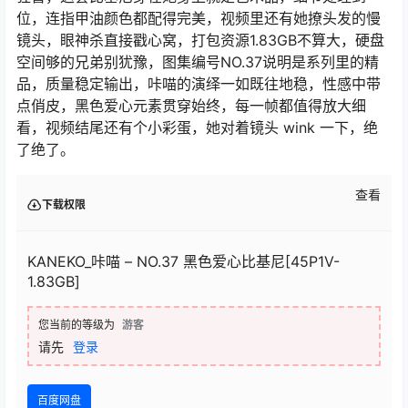
位，连指甲油颜色都配得完美，视频里还有她撩头发的慢
镜头，眼神杀直接戳心窝，打包资源1.83GB不算大，硬盘
空间够的兄弟别犹豫，图集编号NO.37说明是系列里的精
品，质量稳定输出，咔喵的演绎一如既往地稳，性感中带
点俏皮，黑色爱心元素贯穿始终，每一帧都值得放大细
看，视频结尾还有个小彩蛋，她对着镜头 wink 一下，绝
了绝了。
查看
下载权限
KANEKO_咔喵 – NO.37 黑色爱心比基尼[45P1V-
1.83GB]
您当前的等级为
游客
请先
登录
百度网盘