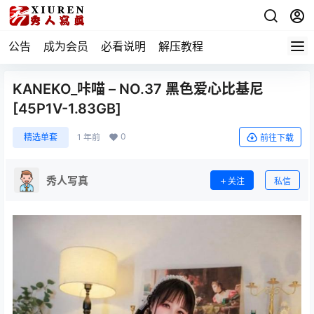
公告
成为会员
必看说明
解压教程
KANEKO_咔喵 – NO.37 黑色爱心比基尼
[45P1V-1.83GB]
0
精选单套
1 年前
前往下载
秀人写真
关注
私信