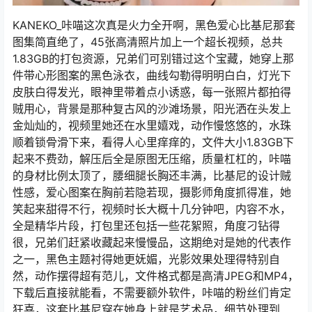
KANEKO_咔喵这次真是火力全开啊，黑色爱心比基尼那套
图集简直绝了，45张高清照片加上一个超长视频，总共
1.83GB的打包资源，兄弟们可别错过这个宝藏，她穿上那
件带心形图案的黑色泳衣，曲线勾勒得明明白白，灯光下
皮肤白得发光，眼神里带着点小诱惑，每一张照片都拍得
贼用心，背景是那种复古风的沙滩场景，阳光洒在头发上
金灿灿的，视频里她还在水里嬉戏，动作慢悠悠的，水珠
顺着锁骨滑下来，看得人心里痒痒的，文件大小1.83GB下
起来不费劲，解压后全是原图无压缩，质量杠杠的，咔喵
的身材比例太顶了，腰细腿长胸还丰满，比基尼的设计贼
性感，爱心图案在胸前若隐若现，摄影师角度抓得准，她
笑起来甜得不行，视频时长大概十几分钟吧，内容不水，
全是精华片段，打包里还包括一些花絮照，角度刁钻得
很，兄弟们赶紧收藏起来慢慢品，这期绝对是她的代表作
之一，黑色主题衬得她更妩媚，光影效果处理得特别自
然，动作摆得超有范儿，文件格式都是高清JPEG和MP4，
下载后直接就能看，不需要额外软件，咔喵的粉丝们肯定
狂喜，这套比基尼穿在她身上就是艺术品，细节处理到