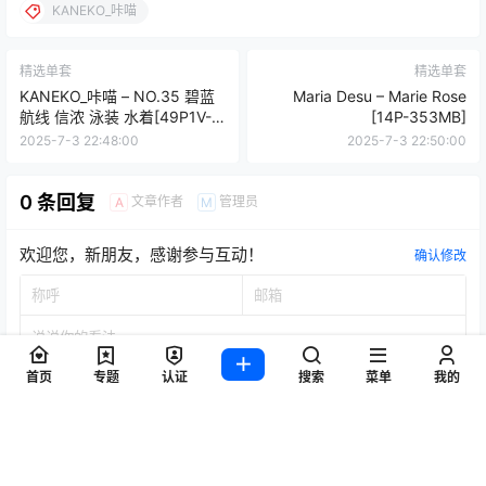
KANEKO_咔喵
精选单套
精选单套
KANEKO_咔喵 – NO.35 碧蓝
Maria Desu – Marie Rose
航线 信浓 泳装 水着[49P1V-
[14P-353MB]
1.84GB]
2025-7-3 22:48:00
2025-7-3 22:50:00
0 条回复
文章作者
管理员
A
M
欢迎您，新朋友，感谢参与互动！
确认修改
首页
专题
认证
搜索
菜单
我的