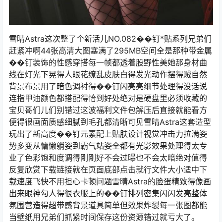
雪晴Astra这次整了个新活儿NO.082��钉*贴系列兄弟们
赶紧冲啊44张高清大图塞满了295MB空间全是那种带金属
��钉装饰的性感穿搭每一帧都透着股野性美她那身材曲
线在灯光下晃得人眼花缭乱皮肤白得发光动作摆得贼自然
背景布景用了暗色调衬得��钉闪亮亮细节处理得没话说
连指甲油颜色都搭配得恰到好处绝对是硬盘里必须收藏的
宝贝哥们儿们别错过这波福利文件包解压后直接就能看方
便得很画面质感细腻到毛孔都清晰可见雪晴Astra这套造型
玩出了新高度��钉元素配上贴肤设计视觉冲击力拉满姿
势多变从慵懒躺姿到霸气站姿全都有光影效果处理得太专
业了色彩饱和度调得刚刚好不会过曝也不会太暗绝对值得
反复欣赏下载链接就在页面底部点击就行文件大小适中下
载速度飞快不用担心卡顿问题雪晴Astra的脸蛋精致得像画
出来眼神勾人得很衣服上的��钉排列密集闪闪发亮整体
氛围营造得超带感背景道具简单但效果炸裂每一张图都能
当壁纸用兄弟们抓紧时间保存这份资源错过就亏大了。