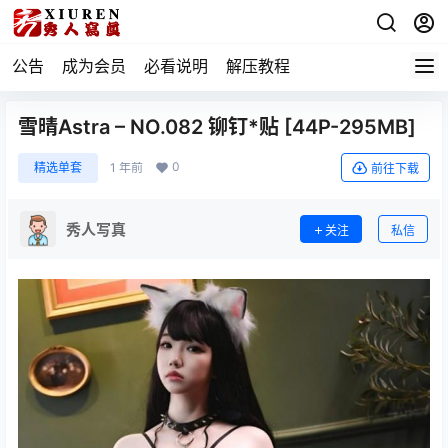
公告
成为会员
必看说明
解压教程
雪晴Astra – NO.082 铆钉*贴 [44P-295MB]
0
精选单套
1 年前
前往下载
秀人写真
关注
私信