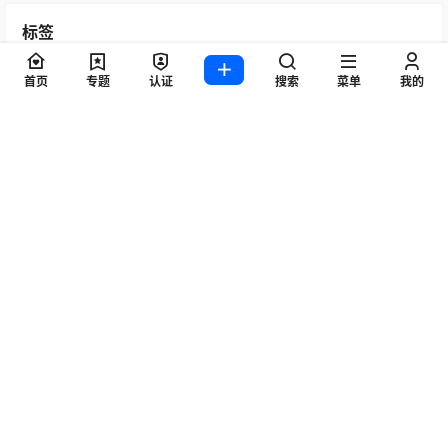
标签
Byoru
LRXX
Natsuko夏夏子
rioko凉凉子
Umeko J
vmb
首页
专题
认证
搜索
菜单
我的
yiko湿润兔
yuuhui玉汇
ZinieQ
丽柜
写真模特
咬一口兔娘
唐安琪
喵糖印画
奈汐酱Nice
妲己_Toxic
安然anran
小仓千代w
尤蜜荟
徐莉芝Booty
微密圈
抖娘-利世
日奈娇
星之迟迟
杏子Yada
杨晨晨Yome
林星阑
桜井宁宁
梦心玥
水淼aqua
洛璃LoLiSAMA
爱尤物(尤果网)
王雨纯
王馨瑶yanni
白银81
神楽坂真冬
秀人网
精选单套
芝芝Booty
蠢沫沫
语画界
陆萱萱
雅拉伊
雨波_HaneAme
鱼子酱Fish
Copyright © 2026
秀人写真_秀人网王雨纯、杨晨晨、周于希、朱可儿等，高清
模特图片作品集！
查询 28 次，耗时 0.4464 秒