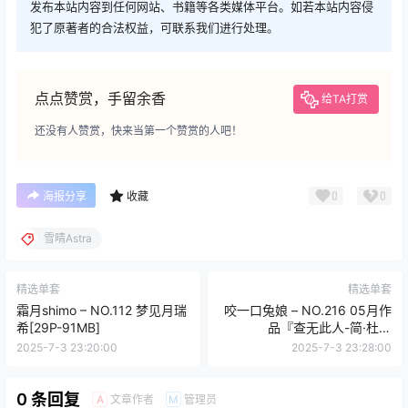
发布本站内容到任何网站、书籍等各类媒体平台。如若本站内容侵
犯了原著者的合法权益，可联系我们进行处理。
点点赞赏，手留余香
给TA打赏
还没有人赞赏，快来当第一个赞赏的人吧！
0
0
海报分享
收藏
雪晴Astra
精选单套
精选单套
霜月shimo – NO.112 梦见月瑞
咬一口兔娘 – NO.216 05月作
希[29P-91MB]
品『查无此人-简·杜』
[140P4V-3.30GB]
2025-7-3 23:20:00
2025-7-3 23:28:00
0 条回复
文章作者
管理员
A
M