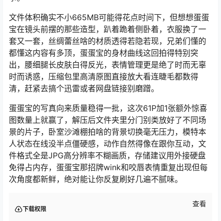
文件体积确实不小665MB可能得花点时间下，但想想蛋蛋
宝在镜头前摆的那些造型，趴着跪着侧卧着，衣服换了一
套又一套，丝绸蕾丝啥的材质透得若隐若现，兄弟们懂的
都懂这内容有多顶，蛋蛋宝的身材曲线这回拍得特别突
出，腰细腿长皮肤白得反光，表情管理更是绝了时而无辜
时而诱惑，压缩包里高清原图直接放大看连睫毛都数得
清，赶紧去搞个迅雷或者网盘链接别磨蹭。
蛋蛋宝的写真向来质量稳得一批，这次61P加1张额外惊喜
图数量上就赢了，解压后文件夹里分门别类放好了不同场
景的片子，卧室沙滩棚拍啥的背景切换毫无压力，模特本
人状态在线没半点僵硬感，动作自然得像在跟你互动，文
件格式全是JPG高分辨率不糊画质，存储建议用外接硬盘
免得占内存，蛋蛋宝那招牌wink和咬唇表情重复出现但每
次角度都新鲜，绝对能让你反复刷好几遍不腻味。
查看
下载权限