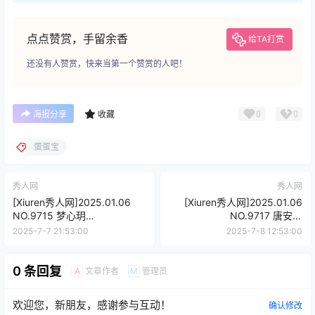
点点赞赏，手留余香
给TA打赏
还没有人赞赏，快来当第一个赞赏的人吧！
0
0
海报分享
收藏
蛋蛋宝
秀人网
秀人网
[Xiuren秀人网]2025.01.06
[Xiuren秀人网]2025.01.06
NO.9715 梦心玥
NO.9717 唐安琪
[81+1P/746MB]
[79+1P/706MB]
2025-7-7 21:53:00
2025-7-8 12:53:00
0 条回复
文章作者
管理员
A
M
欢迎您，新朋友，感谢参与互动！
确认修改