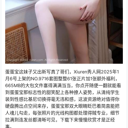
蛋蛋宝这妹子又出新写真了哥们，Xiuren秀人网2025年1
月6号上架的NO.9716套图整整61张正片加1张额外福利，
665MB的大包文件塞得满满当当，你点开随便一翻就能看
到蛋蛋宝那标志性的甜笑配上各种撩人姿势，从清纯学生
装到性感比基尼切换得毫无违和感，这波资源绝对值得你
硬盘腾出点空间来存，蛋蛋宝那双大眼睛眨巴着简直能把
人魂儿勾走，每张照片的光线构图都处理得贼专业，细节
拉满到连发丝都清晰可见，下载下来慢慢欣赏才是正经
事。