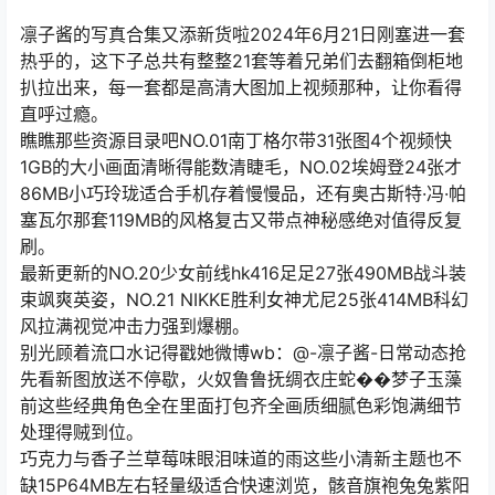
凛子酱的写真合集又添新货啦2024年6月21日刚塞进一套
热乎的，这下子总共有整整21套等着兄弟们去翻箱倒柜地
扒拉出来，每一套都是高清大图加上视频那种，让你看得
直呼过瘾。
瞧瞧那些资源目录吧NO.01南丁格尔带31张图4个视频快
1GB的大小画面清晰得能数清睫毛，NO.02埃姆登24张才
86MB小巧玲珑适合手机存着慢慢品，还有奥古斯特·冯·帕
塞瓦尔那套119MB的风格复古又带点神秘感绝对值得反复
刷。
最新更新的NO.20少女前线hk416足足27张490MB战斗装
束飒爽英姿，NO.21 NIKKE胜利女神尤尼25张414MB科幻
风拉满视觉冲击力强到爆棚。
别光顾着流口水记得戳她微博wb：@-凛子酱-日常动态抢
先看新图放送不停歇，火奴鲁鲁抚绸衣庄蛇��梦子玉藻
前这些经典角色全在里面打包齐全画质细腻色彩饱满细节
处理得贼到位。
巧克力与香子兰草莓味眼泪味道的雨这些小清新主题也不
缺15P64MB左右轻量级适合快速浏览，骸音旗袍兔兔紫阳