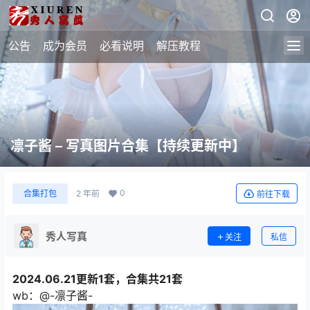
公告
成为会员
必看说明
解压教程
凛子酱 – 写真图片合集【持续更新中】
0
合集打包
2 年前
前往下载
秀人写真
关注
私信
2024.06.21更新1套，合集共21套
wb：@-凛子酱-