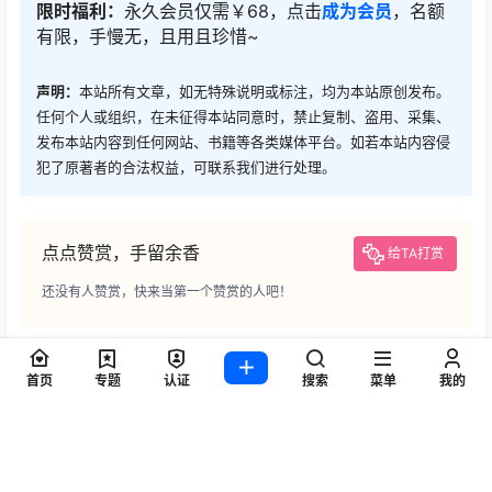
限时福利：
永久会员仅需￥68，点击
成为会员
，名额
有限，手慢无，且用且珍惜~
声明：
本站所有文章，如无特殊说明或标注，均为本站原创发布。
任何个人或组织，在未征得本站同意时，禁止复制、盗用、采集、
发布本站内容到任何网站、书籍等各类媒体平台。如若本站内容侵
犯了原著者的合法权益，可联系我们进行处理。
点点赞赏，手留余香
给TA打赏
还没有人赞赏，快来当第一个赞赏的人吧！
0
0
海报分享
收藏
首页
专题
认证
搜索
菜单
我的
合集打包
合集打包
顾乔楠Cora – 写真图片合集
usejan蓝蓝 – 写真图片合集
【持续更新中】
【持续更新中】