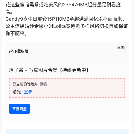
花这些偏暗黑系或唯美风的27P476MB起分量足耐看度
高。
Candy9岁生日那套15P110MB童趣满满回忆杀扑面而来，
公主连结婚纱希娜小姐Lolita泰迪熊多样风格切换自如保证
你不腻歪。
查看
下载权限
凛子酱 – 写真图片合集【持续更新中】
您当前的等级为
游客
请先
登录
百度网盘