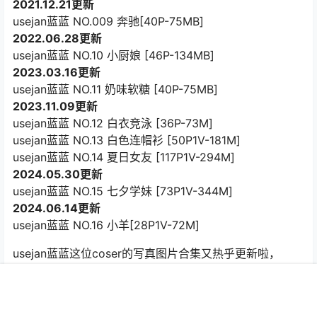
2021.12.21更新
usejan蓝蓝 NO.009 奔驰[40P-75MB]
2022.06.28更新
usejan蓝蓝 NO.10 小厨娘 [46P-134MB]
2023.03.16更新
usejan蓝蓝 NO.11 奶味软糖 [40P-75MB]
2023.11.09更新
usejan蓝蓝 NO.12 白衣竞泳 [36P-73M]
usejan蓝蓝 NO.13 白色连帽衫 [50P1V-181M]
usejan蓝蓝 NO.14 夏日女友 [117P1V-294M]
2024.05.30更新
usejan蓝蓝 NO.15 七夕学妹 [73P1V-344M]
2024.06.14更新
usejan蓝蓝 NO.16 小羊[28P1V-72M]
usejan蓝蓝这位coser的写真图片合集又热乎更新啦，
2024年6月21日刚塞进一套新的，现在全套攒到整整16套
资源，兄弟们赶紧来瞅瞅；她在微博混得挺火，原号
首页
专题
认证
搜索
菜单
我的
@usejan早就炸没了，不过还能追@抹茶豆花喵或