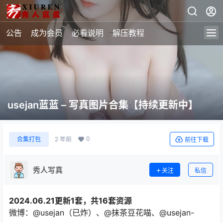
公告
成为会员
必看说明
解压教程
usejan蓝蓝 – 写真图片合集【持续更新中】
0
合集打包
2 年前
前往下载
秀人写真
关注
私信
2024.06.21更新1套，共16套资源
微博：@usejan（已炸）、@抹茶豆花喵、@usejan-