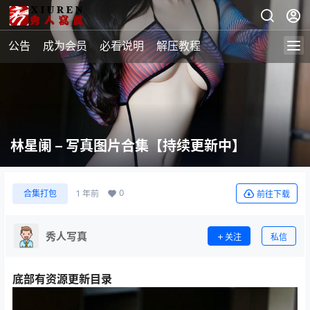
公告
成为会员
必看说明
解压教程
林星阑 – 写真图片合集【持续更新中】
0
合集打包
1 年前
前往下载
秀人写真
关注
私信
底部有资源更新目录