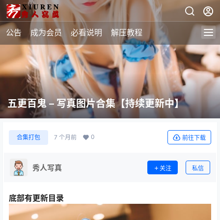
公告
成为会员
必看说明
解压教程
五更百鬼 – 写真图片合集【持续更新中】
0
合集打包
7 个月前
前往下载
秀人写真
关注
私信
底部有更新目录