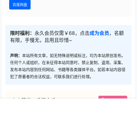
百度网盘
限时福利：
永久会员仅需￥68，点击
成为会员
，名额
有限，手慢无，且用且珍惜~
声明：
本站所有文章，如无特殊说明或标注，均为本站原创发布。
任何个人或组织，在未征得本站同意时，禁止复制、盗用、采集、
发布本站内容到任何网站、书籍等各类媒体平台。如若本站内容侵
犯了原著者的合法权益，可联系我们进行处理。
点点赞赏，手留余香
给TA打赏
首页
专题
认证
搜索
菜单
我的
还没有人赞赏，快来当第一个赞赏的人吧！
0
0
海报分享
收藏