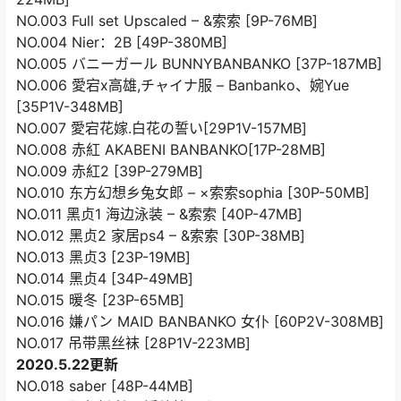
NO.003 Full set Upscaled – &索索 [9P-76MB]
NO.004 Nier：2B [49P-380MB]
NO.005 バニーガール BUNNYBANBANKO [37P-187MB]
NO.006 愛宕x高雄,チャイナ服 – Banbanko、婉Yue
[35P1V-348MB]
NO.007 愛宕花嫁.白花の誓い[29P1V-157MB]
NO.008 赤紅 AKABENI BANBANKO[17P-28MB]
NO.009 赤紅2 [39P-279MB]
NO.010 东方幻想乡兔女郎 – ×索索sophia [30P-50MB]
NO.011 黑贞1 海边泳装 – &索索 [40P-47MB]
NO.012 黑贞2 家居ps4 – &索索 [30P-38MB]
NO.013 黑贞3 [23P-19MB]
NO.014 黑贞4 [34P-49MB]
NO.015 暖冬 [23P-65MB]
NO.016 嫌パン MAID BANBANKO 女仆 [60P2V-308MB]
NO.017 吊带黑丝袜 [28P1V-223MB]
2020.5.22更新
NO.018 saber [48P-44MB]