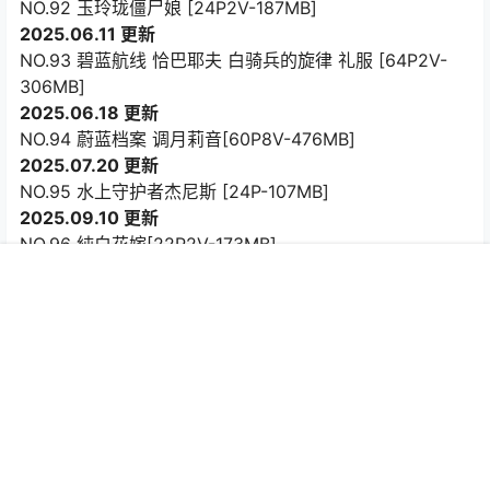
NO.92 玉玲珑僵尸娘 [24P2V-187MB]
2025.06.11 更新
NO.93 碧蓝航线 恰巴耶夫 白骑兵的旋律 礼服 [64P2V-
306MB]
2025.06.18 更新
NO.94 蔚蓝档案 调月莉音[60P8V-476MB]
2025.07.20 更新
NO.95 水上守护者杰尼斯 [24P-107MB]
2025.09.10 更新
NO.96 純白花嫁[22P2V-173MB]
2025.12.01 更新
首页
专题
认证
搜索
菜单
我的
NO.97 碧蓝航线-纳希莫夫[38P-260MB]
2026.01.28 更新
NO.98 Nikke胜利女神 艾玛秘书 [76P-467MB]
NO.99 Nikke胜利女神 米哈拉 羁绊锁链 [58P-386MB]
2026.01.29 更新
NO.100 &面饼仙儿 少女幻想の刻 [79P-567MB]
2026.02.02 更新
NO.99 Nikke胜利女神 米哈拉 羁绊锁链[58P6V-398MB]