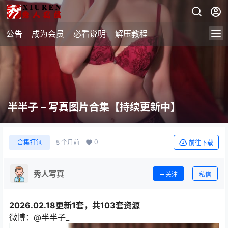
公告
成为会员
必看说明
解压教程
半半子 – 写真图片合集【持续更新中】
0
合集打包
5 个月前
前往下载
秀人写真
关注
私信
2026.02.18更新1套，共103套资源
微博：@半半子_