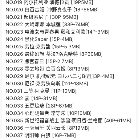
NO.019 阿尔托利亚·潘德拉贡 [19P5MB]
NO.020 白百合姬, 冲野真夜子 [18P66MB]
NO.021 超级索尼子 [30P-95MB]
NO.022 大崎娜娜 本城莲 [33P-74MB]
NO.023 电波女与青春男 藤和艾利欧[14P-3MB]
NO.024 黑化Saber [15P-4MB]
NO.025 劳拉·克劳馥 [15P-5.3MB]
NO.026 最终幻想 蒂法?洛克哈特 [8P30MB]
NO.027 凉宫春日 [15P-2.7MB]
NO.028 零之地带 白百合姬 [8P13MB]
NO.029 尼尔 机械纪元 ヨルハ二号B型[13P-4MB]
NO.030 尼禄·克劳狄乌斯 [12P-18MB]
NO.031 三笠·阿克曼 [11P-10MB]
NO.032 素 [14P-31MB]
NO.033 五更琉璃 [28P-67MB]
NO.034 心理测量者 常守朱 [10P10MB]
NO.035 新世纪福音战士 惣流·明日香·兰格丽 [40P-61MB]
NO.036 一骑当千 关羽云长 [8P19MB]
NO.037 阴阳师 白狼 [16P-7MB]