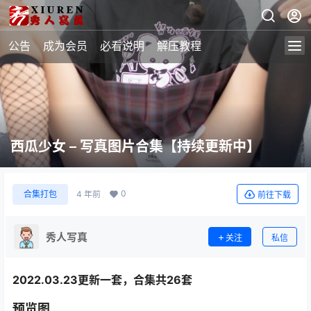
公告
成为会员
必看说明
解压教程
西瓜少女 – 写真图片合集【持续更新中】
0
合集打包
4 年前
前往下载
秀人写真
关注
私信
2022.03.23更新一套，合集共26套
预览图