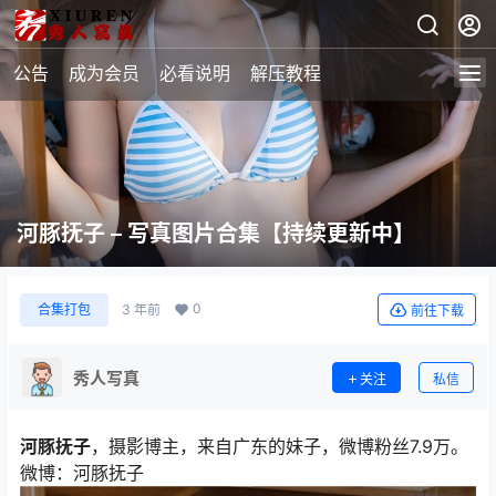
公告
成为会员
必看说明
解压教程
河豚抚子 – 写真图片合集【持续更新中】
0
合集打包
3 年前
前往下载
秀人写真
关注
私信
河豚抚子
，摄影博主，来自广东的妹子，微博粉丝7.9万。
微博：河豚抚子