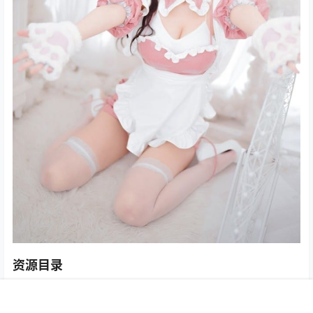
资源目录
NO.01法式蔷薇[27P-166MB]
首页
专题
认证
搜索
菜单
我的