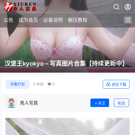
公告
成为会员
必看说明
解压教程
汉堡王kyokyo – 写真图片合集【持续更新中】
0
合集打包
3 年前
前往下载
秀人写真
关注
私信