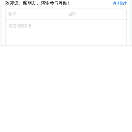
欢迎您，新朋友，感谢参与互动！
确认修改
首页
专题
认证
搜索
菜单
我的
提交
暂无讨论，说说你的看法吧
Copyright © 2026
秀人写真_秀人网王雨纯、杨晨晨、周于希、朱可儿等，高清
模特图片作品集！
查询 28 次，耗时 0.4148 秒