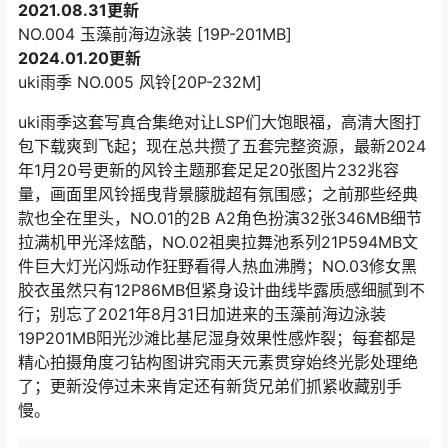
2021.08.31更新
NO.004 玉藻前海边泳装 [19P-201MB]
2024.01.20更新
uki雨季 NO.005 风铃[20P-232M]
uki雨季这套写真合集绝对让LSP们大饱眼福，高清大图打
包下载爽到飞起；现在总共攒了五套完整资源，最新2024
年1月20号更新的风铃主题那套足足20张图片232兆容
量，画面里风铃摇曳背景朦胧超有氛围感；之前那些经典
款也全在里头，NO.01的2B A2角色扮演32张346MB细节
拉满机甲光泽炫酷，NO.02祖奥拉舞池系列21P594MB文
件巨大灯光闪烁动作狂野看得人热血沸腾；NO.03修女黑
胶衣虽然只有12P86MB但紧身设计曲线毕露质感细腻到不
行；别忘了2021年8月31日加进来的玉藻前海边泳装
19P201MB阳光沙滩比基尼湿身效果性感炸裂；每套都是
精心拍摄角度刁钻构图讲究雨天元素贯穿始终光影处理绝
了；更新没停过未来肯定还有新货兄弟们抓紧收藏别手
慢。