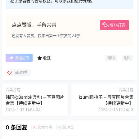
犯了原著者的合法权益，可联系我们进行处理。
点点赞赏，手留余香
给TA打赏
还没有人赞赏，快来当第一个赞赏的人吧！
0
0
海报分享
收藏
uki雨季
合集打包
合集打包
韩国@Bambi(밤비) – 写真图片
izumi泉桃子 – 写真图片合集
合集【持续更新中】
【持续更新中】
2024-1-17 11:54:34
2024-2-19 12:24:13
0 条回复
文章作者
管理员
A
M